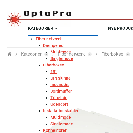
KATEGORIER
NYE PRODU
Fiber netværk
Dæmpeled
Multimode
Kategorier
Fiber netværk
Fiberbokse
Singlemode
Fiberbokse
19"
DIN skinne
Indendørs
Jordmuffer
Tilbehør
Udendørs
Installationskabler
Multimode
Singlemode
Konnektorer