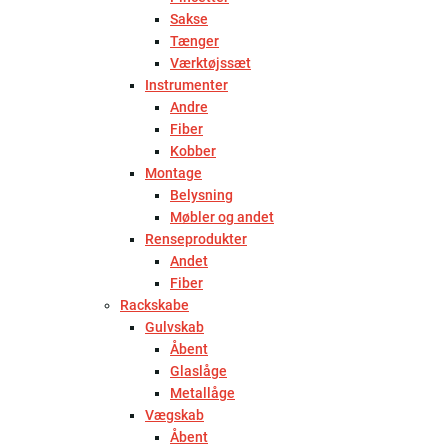
Sakse
Tænger
Værktøjssæt
Instrumenter
Andre
Fiber
Kobber
Montage
Belysning
Møbler og andet
Renseprodukter
Andet
Fiber
Rackskabe
Gulvskab
Åbent
Glaslåge
Metallåge
Vægskab
Åbent