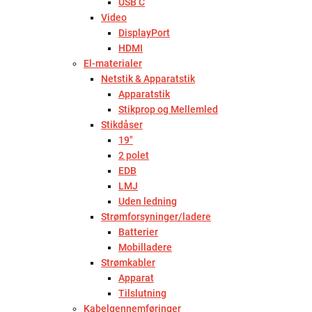
USB C
Video
DisplayPort
HDMI
El-materialer
Netstik & Apparatstik
Apparatstik
Stikprop og Mellemled
Stikdåser
19"
2 polet
EDB
LMJ
Uden ledning
Strømforsyninger/ladere
Batterier
Mobilladere
Strømkabler
Apparat
Tilslutning
Kabelgennemføringer