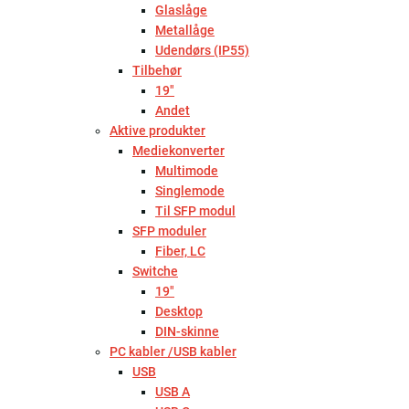
Glaslåge
Metallåge
Udendørs (IP55)
Tilbehør
19"
Andet
Aktive produkter
Mediekonverter
Multimode
Singlemode
Til SFP modul
SFP moduler
Fiber, LC
Switche
19"
Desktop
DIN-skinne
PC kabler /USB kabler
USB
USB A