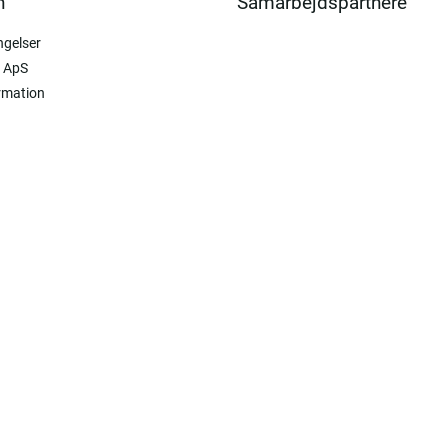
n
Samarbejdspartnere
ngelser
 ApS
rmation