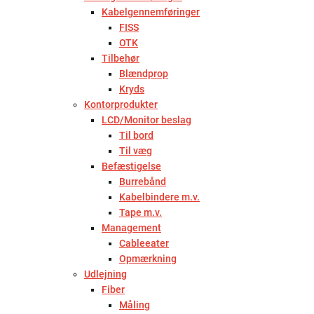
Kabelgennemføringer
FISS
OTK
Tilbehør
Blændprop
Kryds
Kontorprodukter
LCD/Monitor beslag
Til bord
Til væg
Befæstigelse
Burrebånd
Kabelbindere m.v.
Tape m.v.
Management
Cableeater
Opmærkning
Udlejning
Fiber
Måling