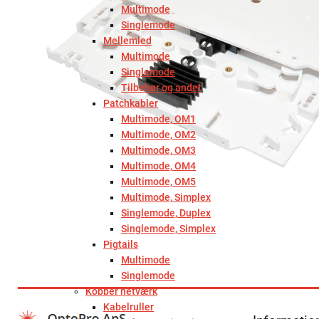
Multimode
Singlemode
Mellemled
Multimode
Singlemode
Tilbehør og andet
Patchkabler
Multimode, OM1
Multimode, OM2
Multimode, OM3
Multimode, OM4
Multimode, OM5
Multimode, Simplex
Singlemode, Duplex
Singlemode, Simplex
Pigtails
Multimode
Singlemode
Kobber netværk
Kabelruller