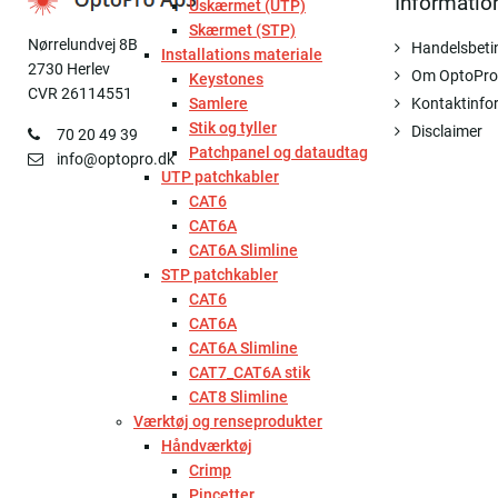
Informatio
Uskærmet (UTP)
Skærmet (STP)
Nørrelundvej 8B
Handelsbeti
Installations materiale
2730 Herlev
Om OptoPro
Keystones
CVR 26114551
Samlere
Kontaktinfo
Stik og tyller
Disclaimer
70 20 49 39
Patchpanel og dataudtag
info@optopro.dk
UTP patchkabler
CAT6
CAT6A
CAT6A Slimline
STP patchkabler
CAT6
CAT6A
CAT6A Slimline
CAT7_CAT6A stik
CAT8 Slimline
Værktøj og renseprodukter
Håndværktøj
Crimp
Pincetter