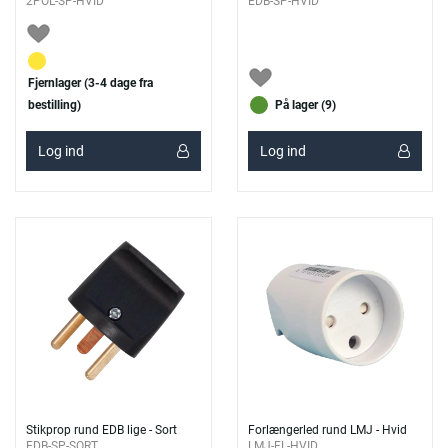
2POL-SP-HVID
EDB-SP-HVID
Fjernlager (3-4 dage fra
bestilling)
På lager (9)
Log ind
Log ind
Stikprop rund EDB lige - Sort
Forlængerled rund LMJ - Hvid
EDB-SP-SORT
LMJ-FL-HVID