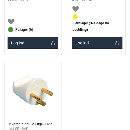
Fjernlager (3-4 dage fra
På lager (6)
bestilling)
Log ind
Log ind
Stikprop rund LMJ lige - Hvid
LMJ-SP-HVID