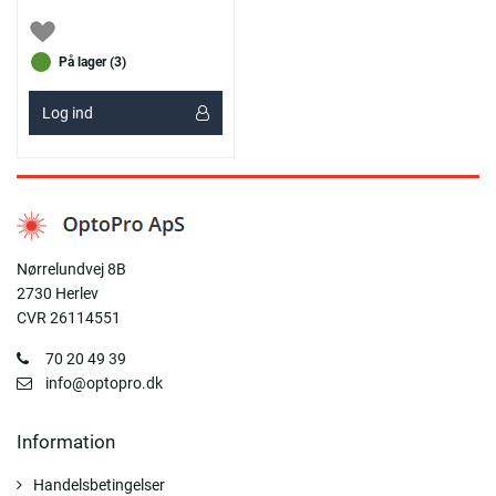
På lager (3)
Log ind
Nørrelundvej 8B
2730 Herlev
CVR 26114551
70 20 49 39
info@optopro.dk
Information
Handelsbetingelser