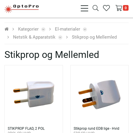
bars
search
heart
0
light
light
light
Kategorier
El-materialer
Netstik & Apparatstik
Stikprop og Mellemled
Stikprop og Mellemled
STIKPROP FLAD, 2 POL
Stikprop rund EDB lige - Hvid