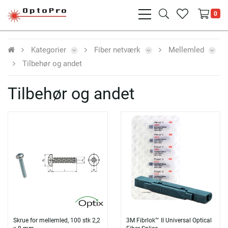
bars
search
heart
0
light
light
light
Kategorier
Fiber netværk
Mellemled
Tilbehør og andet
Tilbehør og andet
Skrue for mellemled, 100 stk 2,2
3M Fibrlok™ II Universal Optical