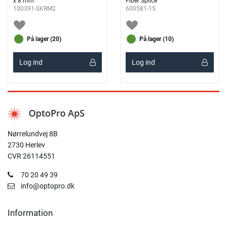
x 8 mm
Fiber Splice
100391-SKRM2
600581-15
På lager (20)
På lager (10)
Log ind
Log ind
Nørrelundvej 8B
2730 Herlev
CVR 26114551
70 20 49 39
info@optopro.dk
Information