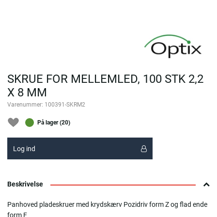
SKRUE FOR MELLEMLED, 100 STK 2,2
X 8 MM
Varenummer:
100391-SKRM2
På lager (20)
Log ind
Beskrivelse
Panhoved pladeskruer med krydskærv Pozidriv form Z og flad ende
form F