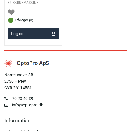
89-SKRUEMASKINE
På lager (3)
Log ind
Nørrelundvej 8B
2730 Herlev
CVR 26114551
70 20 49 39
info@optopro.dk
Information