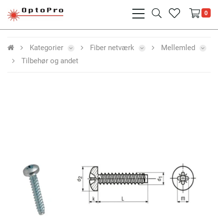
bars
search
heart
0
light
light
light
Kategorier
Fiber netværk
Mellemled
Tilbehør og andet