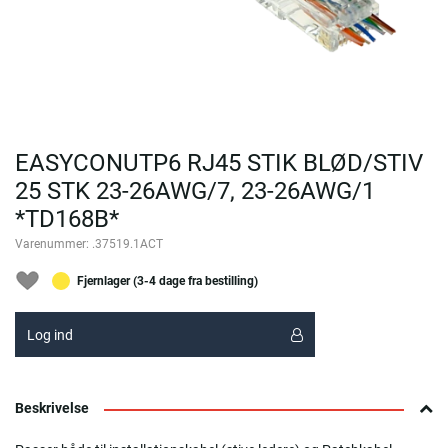
EASYCONUTP6 RJ45 STIK BLØD/STIV
25 STK 23-26AWG/7, 23-26AWG/1
*TD168B*
Varenummer:
.37519.1ACT
Fjernlager (3-4 dage fra bestilling)
Log ind
Beskrivelse