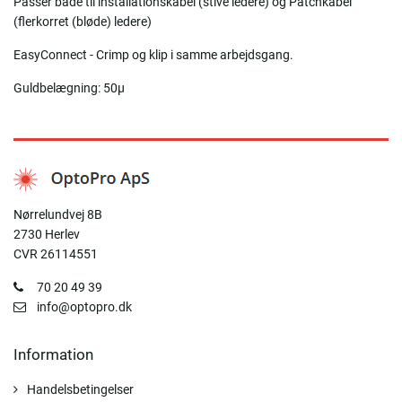
Passer både til installationskabel (stive ledere) og Patchkabel
(flerkorret (bløde) ledere)
EasyConnect - Crimp og klip i samme arbejdsgang.
Guldbelægning: 50µ­
Nørrelundvej 8B
2730 Herlev
CVR 26114551
70 20 49 39
info@optopro.dk
Information
Handelsbetingelser