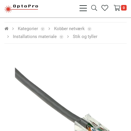
bars
search
heart
0
light
light
light
Kategorier
Kobber netværk
Installations materiale
Stik og tyller