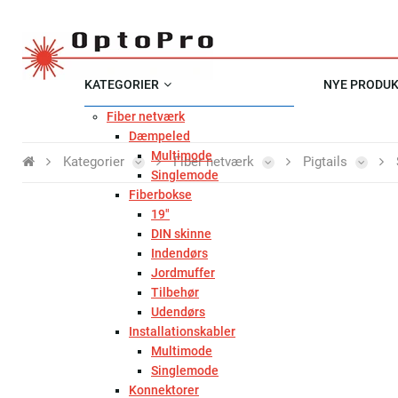
KATEGORIER
NYE PRODU
Fiber netværk
Dæmpeled
Multimode
Kategorier
Fiber netværk
Pigtails
Singlemode
Fiberbokse
19"
DIN skinne
Indendørs
Jordmuffer
Tilbehør
Udendørs
Installationskabler
Multimode
Singlemode
Konnektorer