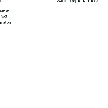
n
Samarbejdspartnere
ngelser
 ApS
rmation