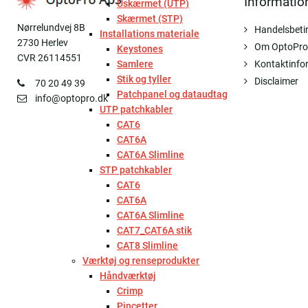
Informatio
Uskærmet (UTP)
Skærmet (STP)
Nørrelundvej 8B
Handelsbeti
Installations materiale
2730 Herlev
Om OptoPro
Keystones
CVR 26114551
Samlere
Kontaktinfo
Stik og tyller
Disclaimer
70 20 49 39
Patchpanel og dataudtag
info@optopro.dk
UTP patchkabler
CAT6
CAT6A
CAT6A Slimline
STP patchkabler
CAT6
CAT6A
CAT6A Slimline
CAT7_CAT6A stik
CAT8 Slimline
Værktøj og renseprodukter
Håndværktøj
Crimp
Pincetter