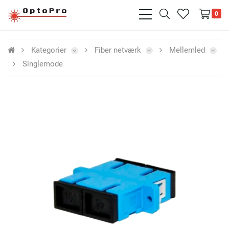
bars
search
heart
0
light
light
light
Kategorier
Fiber netværk
Mellemled
Singlemode