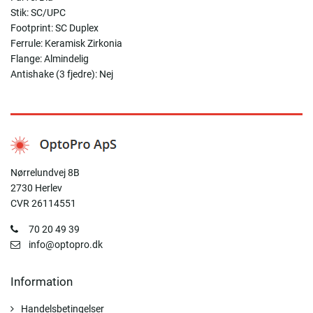
Stik: SC/UPC
Footprint: SC Duplex
Ferrule: Keramisk Zirkonia
Flange: Almindelig
Antishake (3 fjedre): Nej
Nørrelundvej 8B
2730 Herlev
CVR 26114551
70 20 49 39
info@optopro.dk
Information
Handelsbetingelser