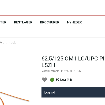
KTER
RESTLAGER
BROCHURER
NYHEDER
Multimode
62,5/125 OM1 LC/UPC PI
LSZH
Varenummer:
FP-6250015-106
På lager (44)
Log ind