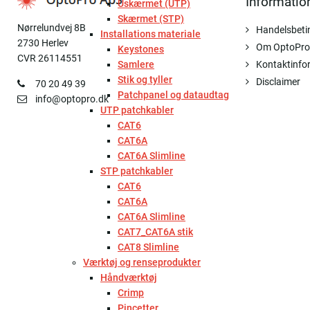
Informatio
Uskærmet (UTP)
Skærmet (STP)
Nørrelundvej 8B
Handelsbeti
Installations materiale
2730 Herlev
Om OptoPro
Keystones
CVR 26114551
Samlere
Kontaktinfo
Stik og tyller
Disclaimer
70 20 49 39
Patchpanel og dataudtag
info@optopro.dk
UTP patchkabler
CAT6
CAT6A
CAT6A Slimline
STP patchkabler
CAT6
CAT6A
CAT6A Slimline
CAT7_CAT6A stik
CAT8 Slimline
Værktøj og renseprodukter
Håndværktøj
Crimp
Pincetter