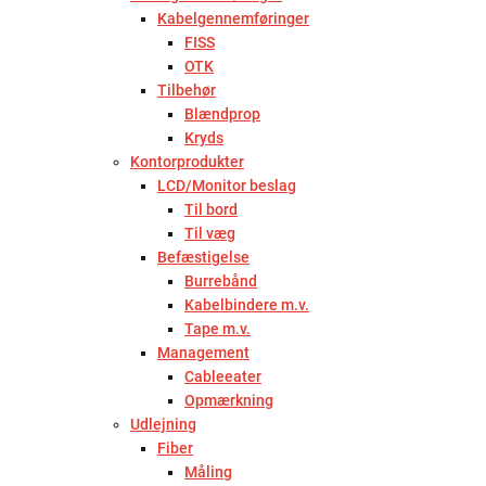
Kabelgennemføringer
FISS
OTK
Tilbehør
Blændprop
Kryds
Kontorprodukter
LCD/Monitor beslag
Til bord
Til væg
Befæstigelse
Burrebånd
Kabelbindere m.v.
Tape m.v.
Management
Cableeater
Opmærkning
Udlejning
Fiber
Måling