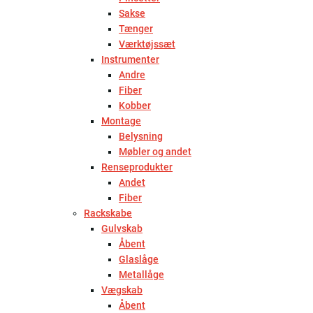
Sakse
Tænger
Værktøjssæt
Instrumenter
Andre
Fiber
Kobber
Montage
Belysning
Møbler og andet
Renseprodukter
Andet
Fiber
Rackskabe
Gulvskab
Åbent
Glaslåge
Metallåge
Vægskab
Åbent