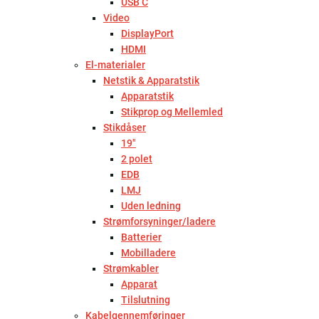
USB C
Video
DisplayPort
HDMI
El-materialer
Netstik & Apparatstik
Apparatstik
Stikprop og Mellemled
Stikdåser
19"
2 polet
EDB
LMJ
Uden ledning
Strømforsyninger/ladere
Batterier
Mobilladere
Strømkabler
Apparat
Tilslutning
Kabelgennemføringer