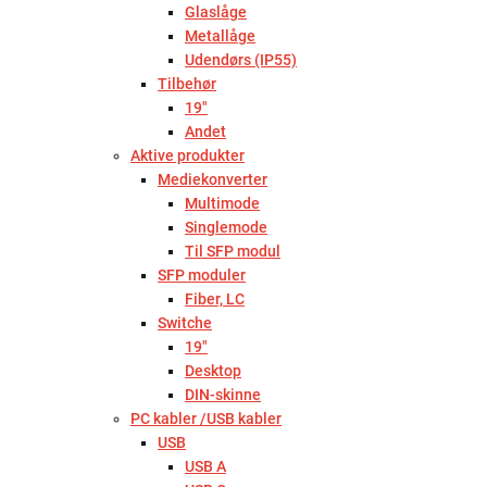
Glaslåge
Metallåge
Udendørs (IP55)
Tilbehør
19"
Andet
Aktive produkter
Mediekonverter
Multimode
Singlemode
Til SFP modul
SFP moduler
Fiber, LC
Switche
19"
Desktop
DIN-skinne
PC kabler /USB kabler
USB
USB A