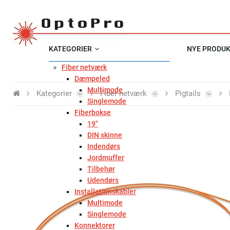
KATEGORIER
NYE PRODU
Fiber netværk
Dæmpeled
Multimode
Kategorier
Fiber netværk
Pigtails
Singlemode
Fiberbokse
19"
DIN skinne
Indendørs
Jordmuffer
Tilbehør
Udendørs
Installationskabler
Multimode
Singlemode
Konnektorer