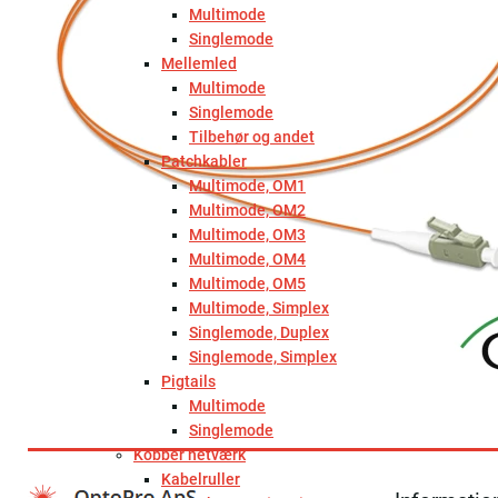
Multimode
Singlemode
Mellemled
Multimode
Singlemode
Tilbehør og andet
Patchkabler
Multimode, OM1
Multimode, OM2
Multimode, OM3
Multimode, OM4
Multimode, OM5
Multimode, Simplex
Singlemode, Duplex
Singlemode, Simplex
Pigtails
Multimode
Singlemode
Kobber netværk
Kabelruller