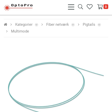
bars
search
heart
0
light
light
light
Kategorier
Fiber netværk
Pigtails
Multimode