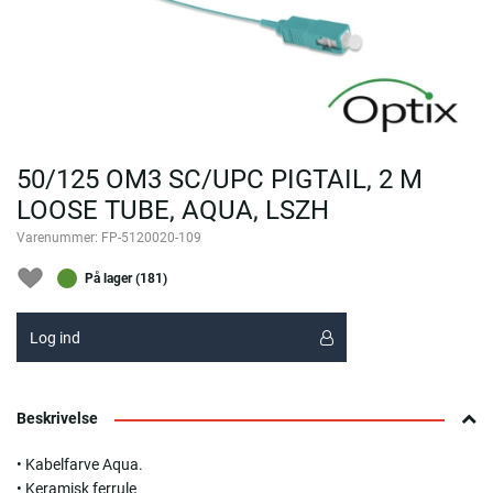
50/125 OM3 SC/UPC PIGTAIL, 2 M
LOOSE TUBE, AQUA, LSZH
Varenummer:
FP-5120020-109
På lager (181)
Log ind
Beskrivelse
• Kabelfarve Aqua.
• Keramisk ferrule