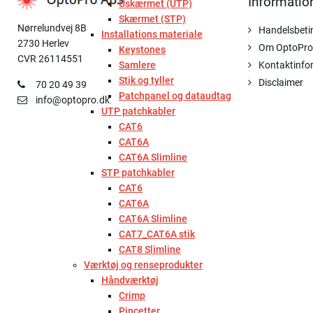
Informatio
Uskærmet (UTP)
Skærmet (STP)
Nørrelundvej 8B
Handelsbeti
Installations materiale
2730 Herlev
Om OptoPro
Keystones
CVR 26114551
Samlere
Kontaktinfo
Stik og tyller
Disclaimer
70 20 49 39
Patchpanel og dataudtag
info@optopro.dk
UTP patchkabler
CAT6
CAT6A
CAT6A Slimline
STP patchkabler
CAT6
CAT6A
CAT6A Slimline
CAT7_CAT6A stik
CAT8 Slimline
Værktøj og renseprodukter
Håndværktøj
Crimp
Pincetter