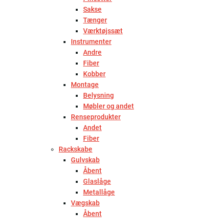
Sakse
Tænger
Værktøjssæt
Instrumenter
Andre
Fiber
Kobber
Montage
Belysning
Møbler og andet
Renseprodukter
Andet
Fiber
Rackskabe
Gulvskab
Åbent
Glaslåge
Metallåge
Vægskab
Åbent