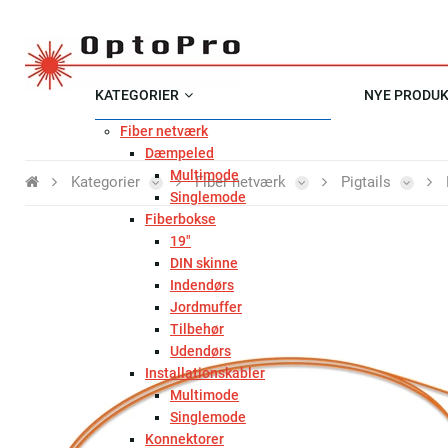
KATEGORIER
NYE PRODU
Fiber netværk
Dæmpeled
Multimode
Kategorier
Fiber netværk
Pigtails
Singlemode
Fiberbokse
19"
DIN skinne
Indendørs
Jordmuffer
Tilbehør
Udendørs
Installationskabler
Multimode
Singlemode
Konnektorer