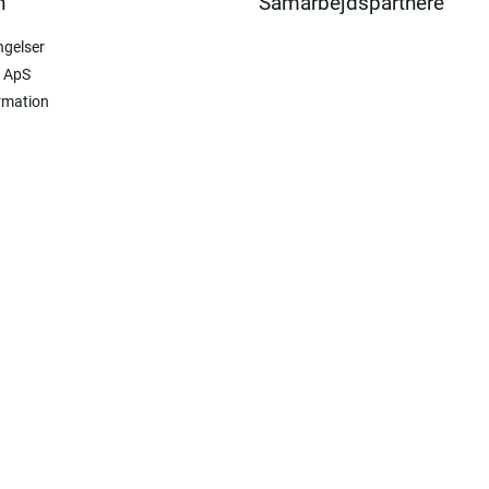
n
Samarbejdspartnere
ngelser
 ApS
rmation