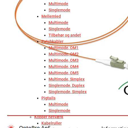
Multimode
Singlemode
Mellemled
Multimode
Singlemode
Tilbehør og andet
Patchkabler
Multimode, OM1
Multimode, OM2
Multimode, OM3
Multimode, OM4
Multimode, OM5
Multimode, Simplex
Singlemode, Duplex
Singlemode, Simplex
Pigtails
Multimode
Singlemode
Kobber netværk
Kabelruller