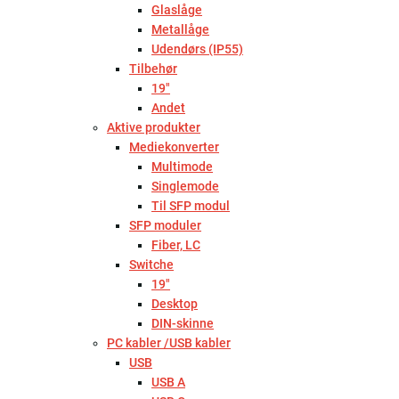
Glaslåge
Metallåge
Udendørs (IP55)
Tilbehør
19"
Andet
Aktive produkter
Mediekonverter
Multimode
Singlemode
Til SFP modul
SFP moduler
Fiber, LC
Switche
19"
Desktop
DIN-skinne
PC kabler /USB kabler
USB
USB A