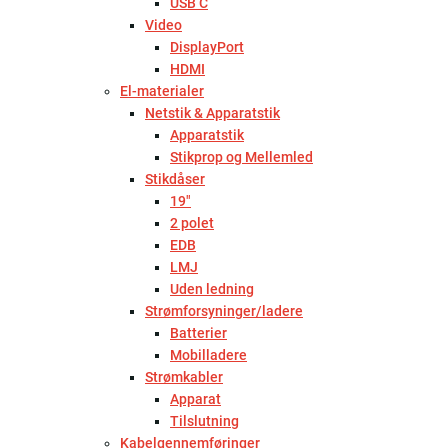
USB C
Video
DisplayPort
HDMI
El-materialer
Netstik & Apparatstik
Apparatstik
Stikprop og Mellemled
Stikdåser
19"
2 polet
EDB
LMJ
Uden ledning
Strømforsyninger/ladere
Batterier
Mobilladere
Strømkabler
Apparat
Tilslutning
Kabelgennemføringer