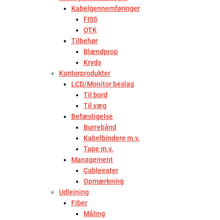
Kabelgennemføringer
FISS
OTK
Tilbehør
Blændprop
Kryds
Kontorprodukter
LCD/Monitor beslag
Til bord
Til væg
Befæstigelse
Burrebånd
Kabelbindere m.v.
Tape m.v.
Management
Cableeater
Opmærkning
Udlejning
Fiber
Måling