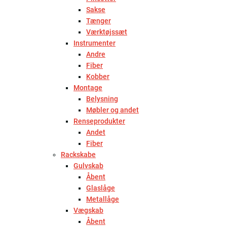
Sakse
Tænger
Værktøjssæt
Instrumenter
Andre
Fiber
Kobber
Montage
Belysning
Møbler og andet
Renseprodukter
Andet
Fiber
Rackskabe
Gulvskab
Åbent
Glaslåge
Metallåge
Vægskab
Åbent