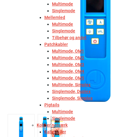
Multimode
Singlemode
Mellemled
Multimode
Singlemode
Tilbehør og andet
Patchkabler
Multimode, OM1
Multimode, OM2
Multimode, OM3
Multimode, OM4
Multimode, OM5
Multimode, Simplex
Singlemode, Duplex
Singlemode, Simplex
Pigtails
Multimode
Singlemode
Kobber netværk
Kabelruller