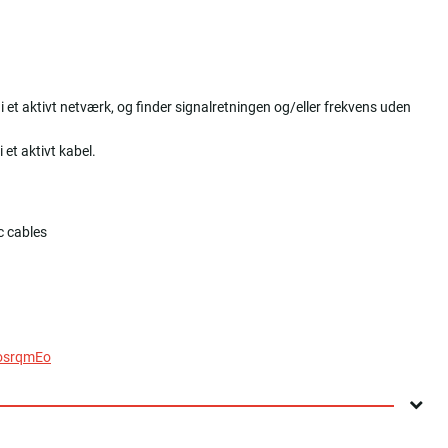
er i et aktivt netværk, og finder signalretningen og/eller frekvens uden
i et aktivt kabel.
c cables
osrqmEo