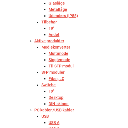
Glaslåge
Metallåge
Udendørs (IP55)
Tilbehør
19"
Andet
Aktive produkter
Mediekonverter
Multimode
Singlemode
Til SFP modul
SFP moduler
Fiber, LC
Switche
19"
Desktop
DIN-skinne
PC kabler /USB kabler
USB
USB A