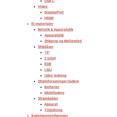
USB C
Video
DisplayPort
HDMI
El-materialer
Netstik & Apparatstik
Apparatstik
Stikprop og Mellemled
Stikdåser
19"
2 polet
EDB
LMJ
Uden ledning
Strømforsyninger/ladere
Batterier
Mobilladere
Strømkabler
Apparat
Tilslutning
Kabelgennemføringer