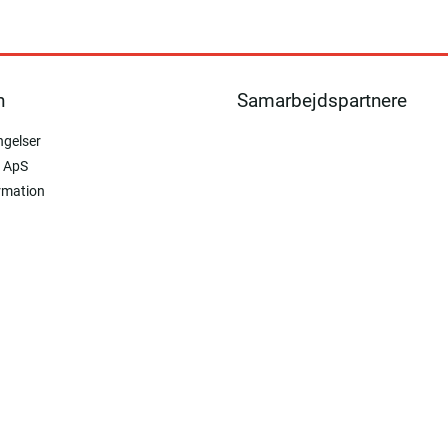
n
Samarbejdspartnere
ngelser
 ApS
rmation