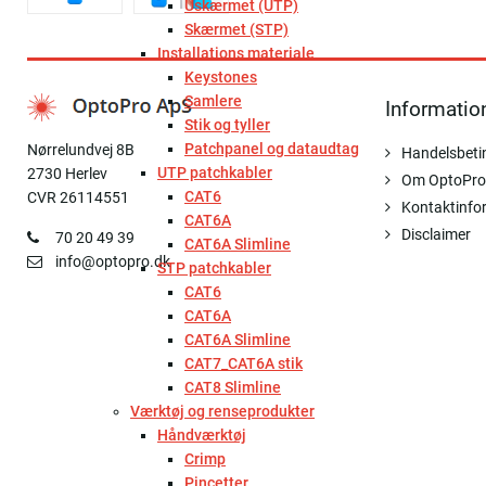
Uskærmet (UTP)
Skærmet (STP)
Installations materiale
Keystones
Samlere
Informatio
Stik og tyller
Patchpanel og dataudtag
Nørrelundvej 8B
Handelsbeti
UTP patchkabler
2730 Herlev
Om OptoPro
CAT6
CVR 26114551
Kontaktinfo
CAT6A
Disclaimer
70 20 49 39
CAT6A Slimline
info@optopro.dk
STP patchkabler
CAT6
CAT6A
CAT6A Slimline
CAT7_CAT6A stik
CAT8 Slimline
Værktøj og renseprodukter
Håndværktøj
Crimp
Pincetter