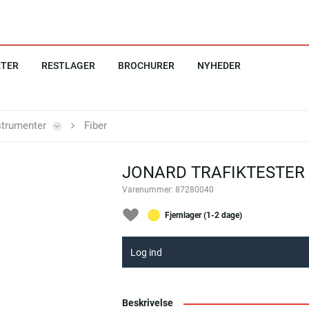
KTER
RESTLAGER
BROCHURER
NYHEDER
strumenter
Fiber
JONARD TRAFIKTESTER 
Varenummer:
87280040
Fjernlager (1-2 dage)
Log ind
Beskrivelse