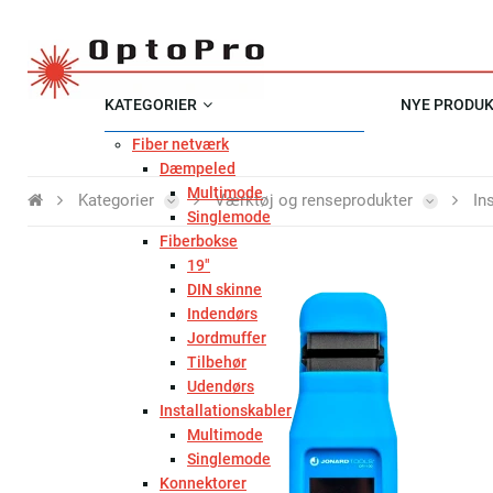
KATEGORIER
NYE PRODU
Fiber netværk
Dæmpeled
Multimode
Kategorier
Værktøj og renseprodukter
In
Singlemode
Fiberbokse
19"
DIN skinne
Indendørs
Jordmuffer
Tilbehør
Udendørs
Installationskabler
Multimode
Singlemode
Konnektorer