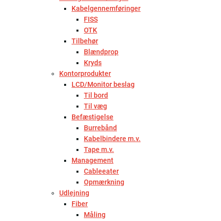
Kabelgennemføringer
FISS
OTK
Tilbehør
Blændprop
Kryds
Kontorprodukter
LCD/Monitor beslag
Til bord
Til væg
Befæstigelse
Burrebånd
Kabelbindere m.v.
Tape m.v.
Management
Cableeater
Opmærkning
Udlejning
Fiber
Måling