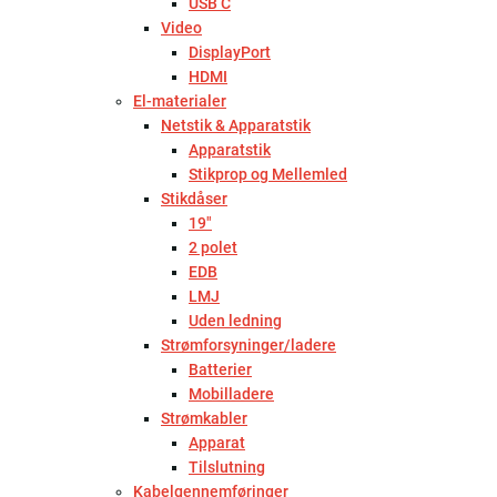
USB C
Video
DisplayPort
HDMI
El-materialer
Netstik & Apparatstik
Apparatstik
Stikprop og Mellemled
Stikdåser
19"
2 polet
EDB
LMJ
Uden ledning
Strømforsyninger/ladere
Batterier
Mobilladere
Strømkabler
Apparat
Tilslutning
Kabelgennemføringer