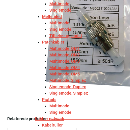
Multimode
Singlemode
Mellemled
Multimode
Singlemode
Tilbehør og andet
Patchkabler
Multimode, OM1
Multimode, OM2
Multimode, OM3
Multimode, OM4
Multimode, OM5
Multimode, Simplex
Singlemode, Duplex
Singlemode, Simplex
Pigtails
Multimode
Singlemode
Relaterede produkter
Kobber netværk
Kabelruller