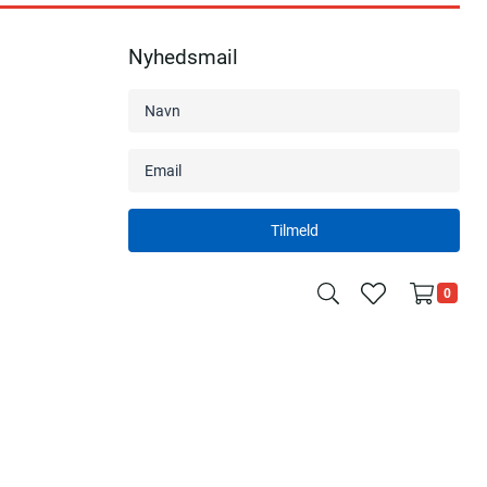
Nyhedsmail
Tilmeld
search
heart
0
light
light