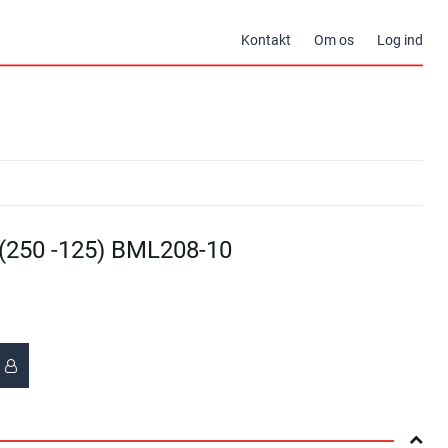
Kontakt
Om os
Log ind
250 -125) BML208-10