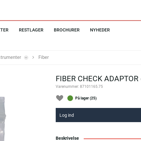
KTER
RESTLAGER
BROCHURER
NYHEDER
strumenter
Fiber
FIBER CHECK ADAPTOR (
Varenummer:
87101165.75
På lager (25)
Log ind
Beskrivelse