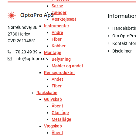
Sakse
Tænger
Informatio
Værktøjssæt
Instrumenter
Nørrelundvej 8B
Handelsbeti
Andre
2730 Herlev
Om OptoPro
Fiber
CVR 26114551
Kontaktinfo
Kobber
Disclaimer
70 20 49 39
Montage
info@optopro.dk
Belysning
Møbler og andet
Renseprodukter
Andet
Fiber
Rackskabe
Gulvskab
Åbent
Glaslåge
Metallåge
Vægskab
Åbent