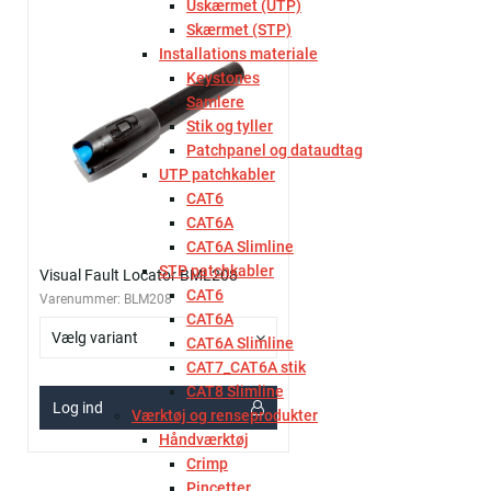
Uskærmet (UTP)
Skærmet (STP)
Installations materiale
Keystones
Samlere
Stik og tyller
Patchpanel og dataudtag
UTP patchkabler
CAT6
CAT6A
CAT6A Slimline
STP patchkabler
Visual Fault Locator BML208
CAT6
Varenummer:
BLM208
CAT6A
Vælg variant
CAT6A Slimline
CAT7_CAT6A stik
CAT8 Slimline
Log ind
Værktøj og renseprodukter
Håndværktøj
Crimp
Pincetter