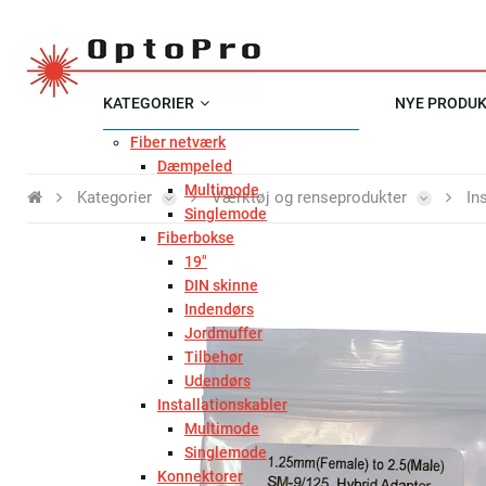
KATEGORIER
NYE PRODU
Fiber netværk
Dæmpeled
Multimode
Kategorier
Værktøj og renseprodukter
In
Singlemode
Fiberbokse
19"
DIN skinne
Indendørs
Jordmuffer
Tilbehør
Udendørs
Installationskabler
Multimode
Singlemode
Konnektorer