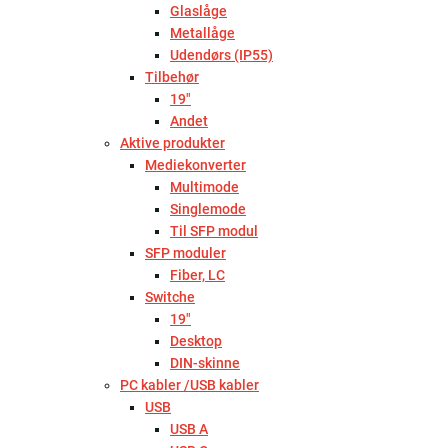
Glaslåge
Metallåge
Udendørs (IP55)
Tilbehør
19"
Andet
Aktive produkter
Mediekonverter
Multimode
Singlemode
Til SFP modul
SFP moduler
Fiber, LC
Switche
19"
Desktop
DIN-skinne
PC kabler /USB kabler
USB
USB A