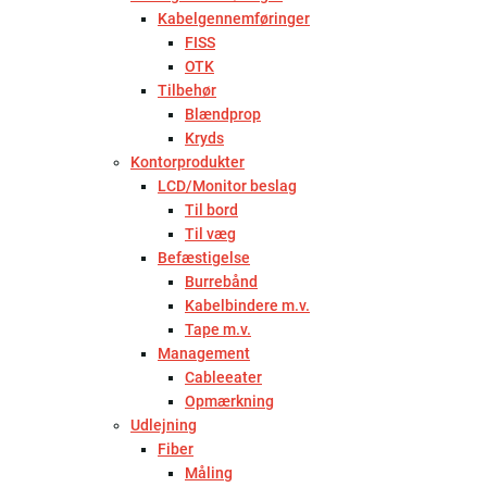
Kabelgennemføringer
FISS
OTK
Tilbehør
Blændprop
Kryds
Kontorprodukter
LCD/Monitor beslag
Til bord
Til væg
Befæstigelse
Burrebånd
Kabelbindere m.v.
Tape m.v.
Management
Cableeater
Opmærkning
Udlejning
Fiber
Måling