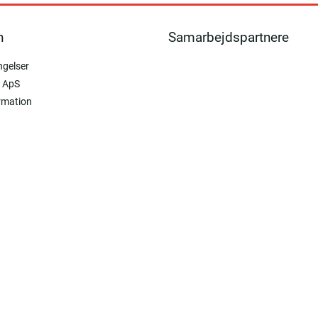
n
Samarbejdspartnere
ngelser
 ApS
rmation