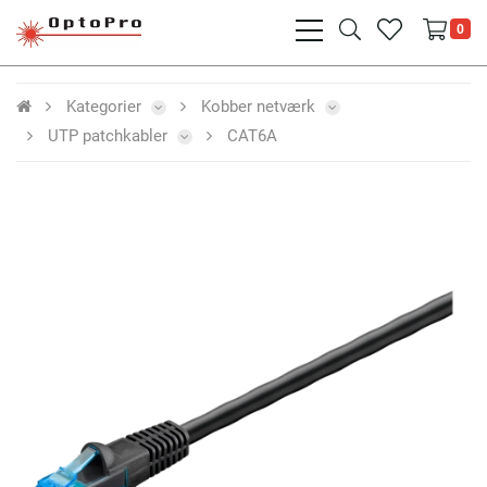
bars
search
heart
0
light
light
light
Kategorier
Kobber netværk
UTP patchkabler
CAT6A