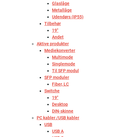
Glaslåge
Metallåge
Udendørs (IP55)
Tilbehør
19"
Andet
Aktive produkter
Mediekonverter
Multimode
Singlemode
Til SFP modul
SFP moduler
Fiber, LC
Switche
19"
Desktop
DIN-skinne
PC kabler /USB kabler
USB
USB A