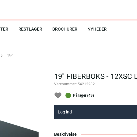
KTER
RESTLAGER
BROCHURER
NYHEDER
19"
19" FIBERBOKS - 12XSC
Varenummer:
54212232
På lager (49)
Log ind
Beskrivelse