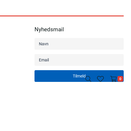
Nyhedsmail
Tilmeld
search
heart
0
light
light