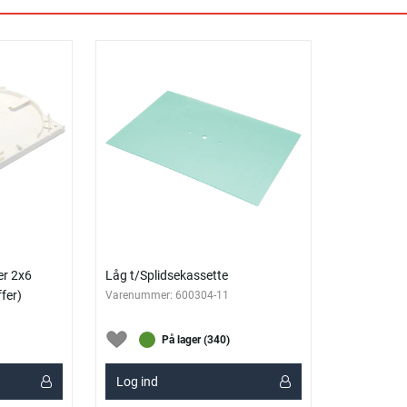
er 2x6
Låg t/Splidsekassette
ffer)
Varenummer:
600304-11
På lager (340)
Log ind