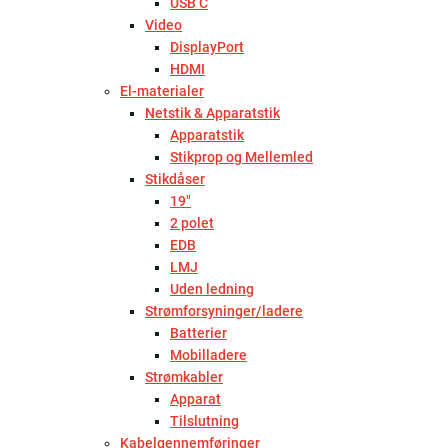
USB C
Video
DisplayPort
HDMI
El-materialer
Netstik & Apparatstik
Apparatstik
Stikprop og Mellemled
Stikdåser
19"
2 polet
EDB
LMJ
Uden ledning
Strømforsyninger/ladere
Batterier
Mobilladere
Strømkabler
Apparat
Tilslutning
Kabelgennemføringer