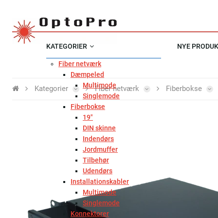
KATEGORIER
NYE PRODU
Fiber netværk
Dæmpeled
Multimode
Kategorier
Fiber netværk
Fiberbokse
Singlemode
Fiberbokse
19"
DIN skinne
Indendørs
Jordmuffer
Tilbehør
Udendørs
Installationskabler
Multimode
Singlemode
Konnektorer