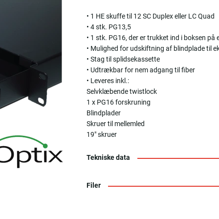
• 1 HE skuffe til 12 SC Duplex eller LC Quad
• 4 stk. PG13,5
• 1 stk. PG16, der er trukket ind i boksen på e
• Mulighed for udskiftning af blindplade til e
• Stag til splidsekassette
• Udtrækbar for nem adgang til fiber
• Leveres inkl.:
Selvklæbende twistlock
1 x PG16 forskruning
Blindplader
Skruer til mellemled
19" skruer
Tekniske data
Filer