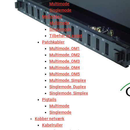
Multimode
Singlemode
Mellemled
Multimode
Singlemode
Tilbehør og andet
Patchkabler
Multimode, OM1
Multimode, OM2
Multimode, OM3
Multimode, OM4
Multimode, OM5
Multimode, Simplex
Singlemode, Duplex
Singlemode, Simplex
Pigtails
Multimode
Singlemode
Kobber netværk
Kabelruller