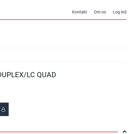
Kontakt
Om os
Log ind
 DUPLEX/LC QUAD