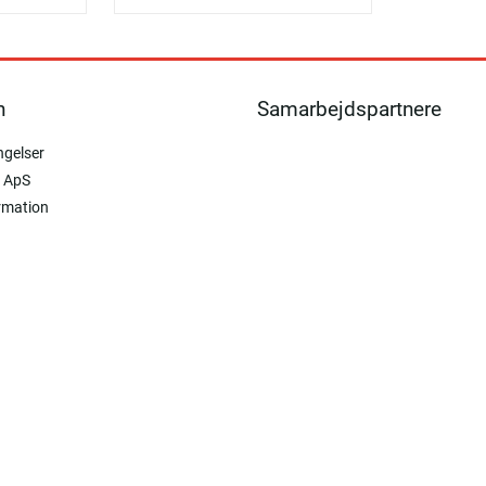
n
Samarbejdspartnere
ngelser
 ApS
rmation