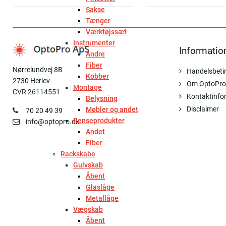
Sakse
Tænger
Værktøjssæt
Instrumenter
Informatio
Andre
Fiber
Nørrelundvej 8B
Handelsbeti
Kobber
2730 Herlev
Om OptoPro
Montage
CVR 26114551
Kontaktinfo
Belysning
Disclaimer
Møbler og andet
70 20 49 39
Renseprodukter
info@optopro.dk
Andet
Fiber
Rackskabe
Gulvskab
Åbent
Glaslåge
Metallåge
Vægskab
Åbent