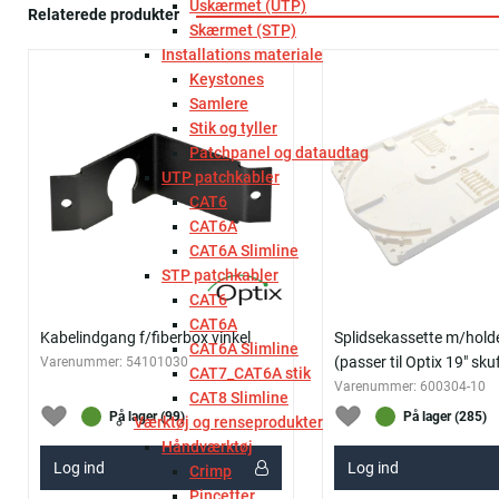
Uskærmet (UTP)
Relaterede produkter
Skærmet (STP)
Installations materiale
Keystones
Samlere
Stik og tyller
Patchpanel og dataudtag
UTP patchkabler
CAT6
CAT6A
CAT6A Slimline
STP patchkabler
CAT6
CAT6A
Kabelindgang f/fiberbox vinkel
Splidsekassette m/hold
CAT6A Slimline
(passer til Optix 19" sku
Varenummer:
54101030
CAT7_CAT6A stik
Varenummer:
600304-10
CAT8 Slimline
På lager (99)
På lager (285)
Værktøj og renseprodukter
Håndværktøj
Log ind
Log ind
Crimp
Pincetter