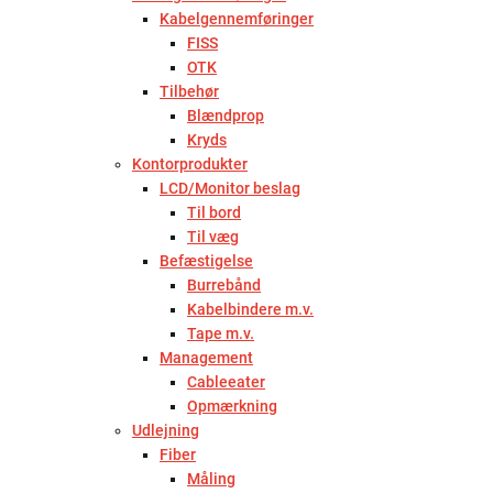
Kabelgennemføringer
FISS
OTK
Tilbehør
Blændprop
Kryds
Kontorprodukter
LCD/Monitor beslag
Til bord
Til væg
Befæstigelse
Burrebånd
Kabelbindere m.v.
Tape m.v.
Management
Cableeater
Opmærkning
Udlejning
Fiber
Måling